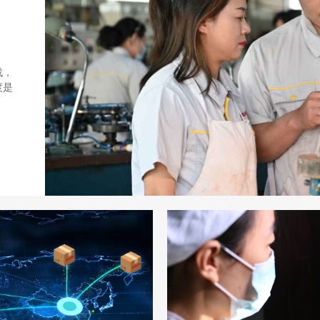
战，
度是