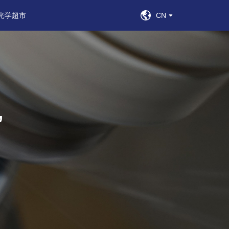
光学超市
CN
”